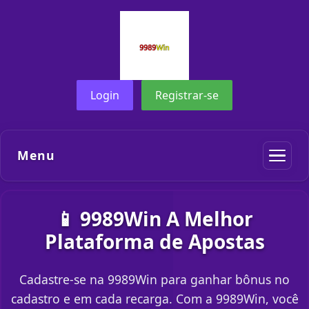
Login
Registrar-se
Menu
📱 9989Win A Melhor
Plataforma de Apostas
Cadastre-se na 9989Win para ganhar bônus no
cadastro e em cada recarga. Com a 9989Win, você