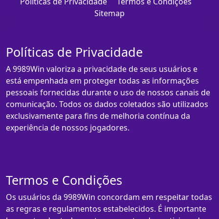
Políticas de Privacidade
Termos e Condições
Sitemap
Políticas de Privacidade
A 9989Win valoriza a privacidade de seus usuários e
está empenhada em proteger todas as informações
pessoais fornecidas durante o uso de nossos canais de
comunicação. Todos os dados coletados são utilizados
exclusivamente para fins de melhoria contínua da
experiência de nossos jogadores.
Termos e Condições
Os usuários da 9989Win concordam em respeitar todas
as regras e regulamentos estabelecidos. É importante