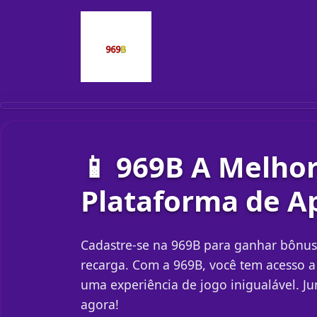
📱 969B A Melho
Plataforma de A
Cadastre-se na 969B para ganhar bônus
recarga. Com a 969B, você tem acesso a
uma experiência de jogo inigualável. J
agora!