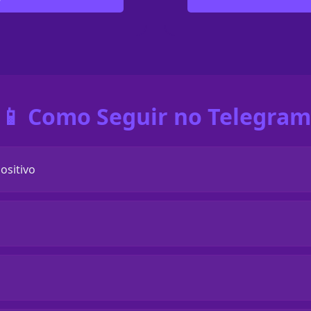
📱 Como Seguir no Telegram
ositivo