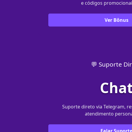
e códigos promocionai
Ver Bônus
💬 Suporte Di
Cha
Suporte direto via Telegram, r
atendimento persona
Falar Suport