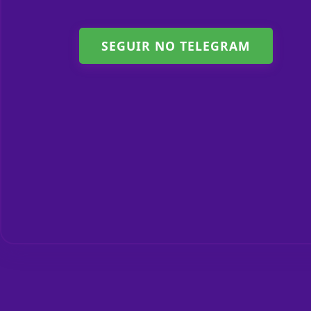
SEGUIR NO TELEGRAM