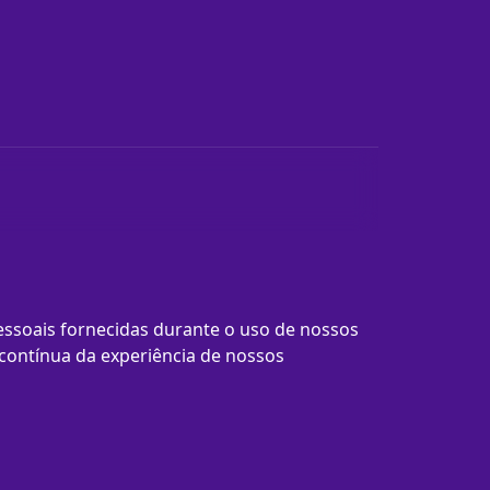
essoais fornecidas durante o uso de nossos
 contínua da experiência de nossos