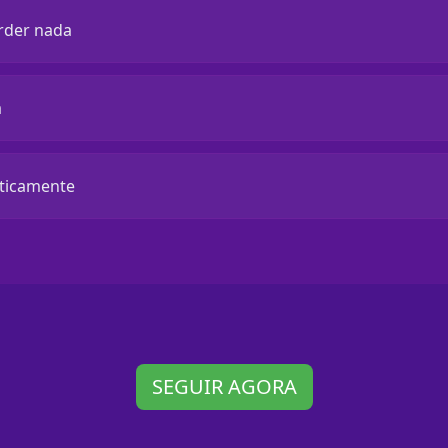
erder nada
a
aticamente
SEGUIR AGORA