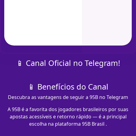
📱 Canal Oficial no Telegram!
📱 Benefícios do Canal
Descubra as vantagens de seguir a 95B no Telegram
A 95B é a favorita dos jogadores brasileiros por suas
apostas acessíveis e retorno rápido — é a principal
escolha na plataforma 95B Brasil .