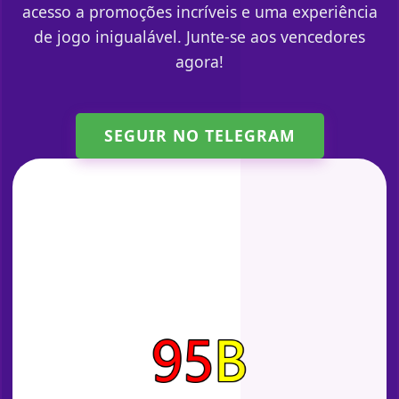
acesso a promoções incríveis e uma experiência
de jogo inigualável. Junte-se aos vencedores
agora!
SEGUIR NO TELEGRAM