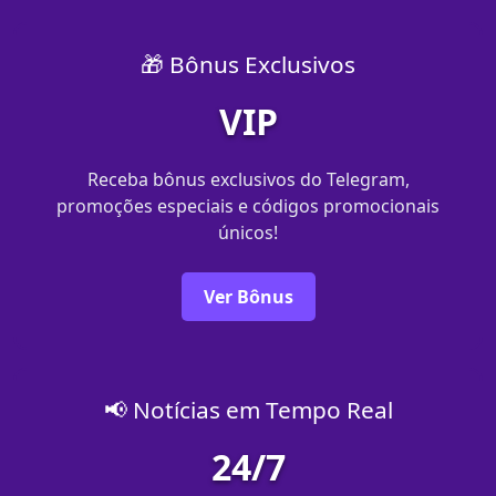
🎁 Bônus Exclusivos
VIP
Receba bônus exclusivos do Telegram,
promoções especiais e códigos promocionais
únicos!
Ver Bônus
📢 Notícias em Tempo Real
24/7