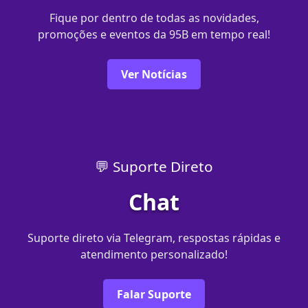
Fique por dentro de todas as novidades,
promoções e eventos da 95B em tempo real!
Ver Notícias
💬 Suporte Direto
Chat
Suporte direto via Telegram, respostas rápidas e
atendimento personalizado!
Falar Suporte