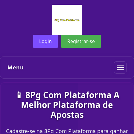
Login
Registrar-se
Menu
📱 8Pg Com Plataforma A
Melhor Plataforma de
Apostas
Cadastre-se na 8Pg Com Plataforma para ganhar