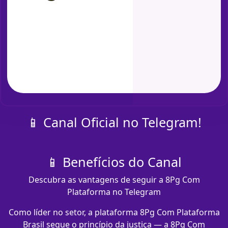
📱 Canal Oficial no Telegram!
📱 Benefícios do Canal
Descubra as vantagens de seguir a 8Pg Com
Plataforma no Telegram
Como líder no setor, a plataforma 8Pg Com Plataforma
Brasil segue o princípio da justiça — a 8Pg Com