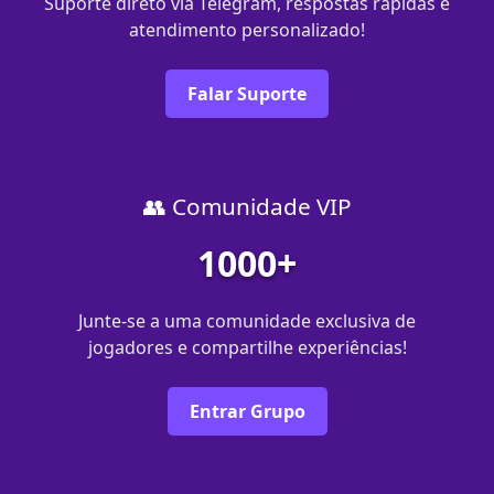
Suporte direto via Telegram, respostas rápidas e
atendimento personalizado!
Falar Suporte
👥 Comunidade VIP
1000+
Junte-se a uma comunidade exclusiva de
jogadores e compartilhe experiências!
Entrar Grupo