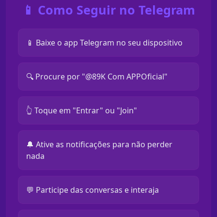
📱 Como Seguir no Telegram
📱 Baixe o app Telegram no seu dispositivo
🔍 Procure por "@89K Com APPOficial"
👆 Toque em "Entrar" ou "Join"
🔔 Ative as notificações para não perder
nada
💬 Participe das conversas e interaja