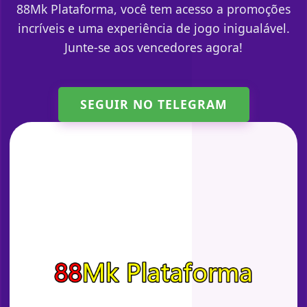
88Mk Plataforma, você tem acesso a promoções
incríveis e uma experiência de jogo inigualável.
Junte-se aos vencedores agora!
SEGUIR NO TELEGRAM