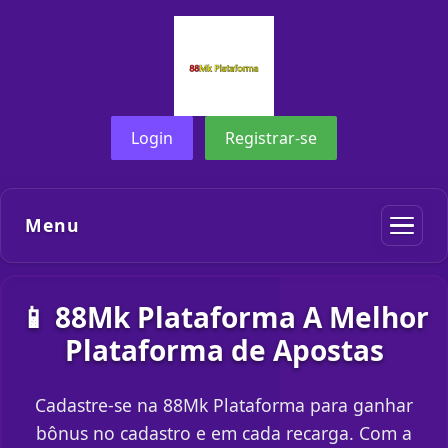
Login
Registrar-se
Menu
📱 88Mk Plataforma A Melhor
Plataforma de Apostas
Cadastre-se na 88Mk Plataforma para ganhar
bônus no cadastro e em cada recarga. Com a