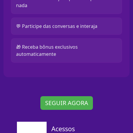
nada
💬 Participe das conversas e interaja
🎁 Receba bônus exclusivos
automaticamente
SEGUIR AGORA
Acessos