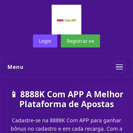
Login
Registrar-se
Menu
📱 8888K Com APP A Melhor
Plataforma de Apostas
Cadastre-se na 8888K Com APP para ganhar
bônus no cadastro e em cada recarga. Com a