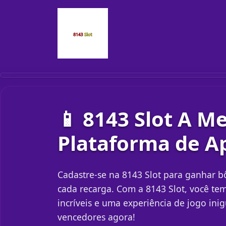
📱 8143 Slot A M
Plataforma de A
Cadastre-se na 8143 Slot para ganhar 
cada recarga. Com a 8143 Slot, você t
incríveis e uma experiência de jogo inig
vencedores agora!