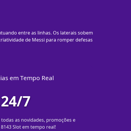
utuando entre as linhas. Os laterais sobem
criatividade de Messi para romper defesas
cias em Tempo Real
24/7
e todas as novidades, promoções e
 8143 Slot em tempo real!