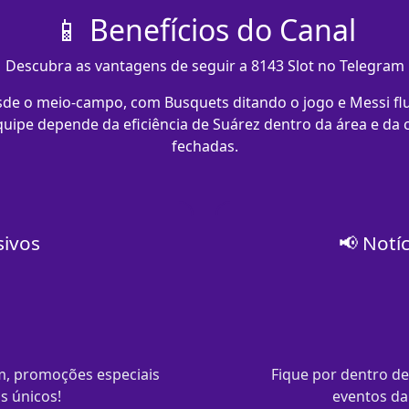
📱 Benefícios do Canal
Descubra as vantagens de seguir a 8143 Slot no Telegram
esde o meio-campo, com Busquets ditando o jogo e Messi fl
ipe depende da eficiência de Suárez dentro da área e da 
fechadas.
sivos
📢 Notí
m, promoções especiais
Fique por dentro d
s únicos!
eventos da