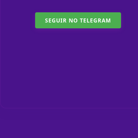
SEGUIR NO TELEGRAM