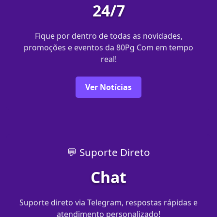
24/7
Fique por dentro de todas as novidades,
promoções e eventos da 80Pg Com em tempo
real!
Ver Notícias
💬 Suporte Direto
Chat
Suporte direto via Telegram, respostas rápidas e
atendimento personalizado!