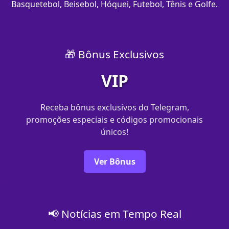
Basquetebol, Beisebol, Hóquei, Futebol, Tênis e Golfe.
🎁 Bônus Exclusivos
VIP
Receba bônus exclusivos do Telegram,
promoções especiais e códigos promocionais
únicos!
Ver Bônus
📢 Notícias em Tempo Real