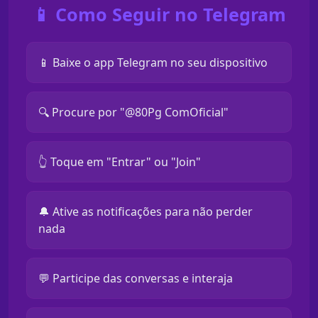
📱 Como Seguir no Telegram
📱 Baixe o app Telegram no seu dispositivo
🔍 Procure por "@80Pg ComOficial"
👆 Toque em "Entrar" ou "Join"
🔔 Ative as notificações para não perder
nada
💬 Participe das conversas e interaja