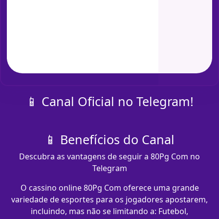
📱 Canal Oficial no Telegram!
📱 Benefícios do Canal
Descubra as vantagens de seguir a 80Pg Com no
Telegram
O cassino online 80Pg Com oferece uma grande
variedade de esportes para os jogadores apostarem,
incluindo, mas não se limitando a: Futebol,