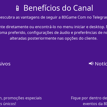
📱 Benefícios do Canal
escubra as vantagens de seguir a 80Game Com no Telegr
ente diretamente ou encontrá-lo no menu iniciar e desktop. N
ma preferido, configurações de áudio e preferências de n
alteradas posteriormente nas opções do cliente.
sivos
📢 Notí
m, promoções especiais
Fique por dentro d
s únicos!
eventos da 