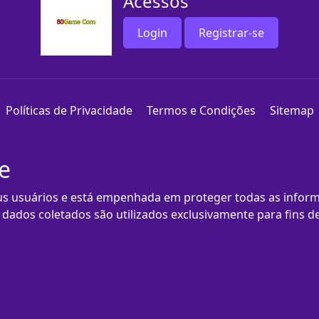
Acessos
Login
Registrar-se
Políticas de Privacidade
Termos e Condições
Sitemap
de
us usuários e está empenhada em proteger todas as inform
dados coletados são utilizados exclusivamente para fins d