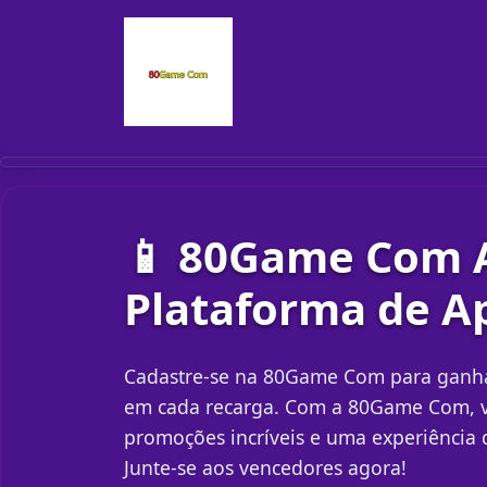
📱 80Game Com 
Plataforma de A
Cadastre-se na 80Game Com para ganha
em cada recarga. Com a 80Game Com, v
promoções incríveis e uma experiência d
Junte-se aos vencedores agora!