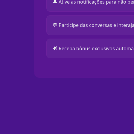
🔔 Ative as notificações para não p
💬 Participe das conversas e interaj
🎁 Receba bônus exclusivos autom