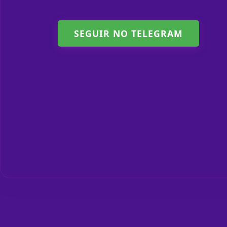
SEGUIR NO TELEGRAM