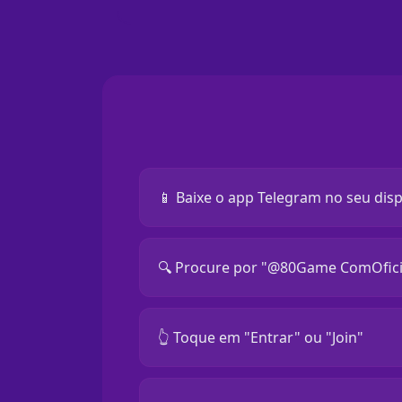
📱 Baixe o app Telegram no seu disp
🔍 Procure por "@80Game ComOfici
👆 Toque em "Entrar" ou "Join"