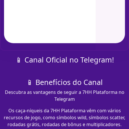
📱 Canal Oficial no Telegram!
📱 Benefícios do Canal
Descubra as vantagens de seguir a 7HH Plataforma no
Telegram
Os caça-níqueis da 7HH Plataforma vêm com vários
recursos de jogo, como símbolos wild, símbolos scatter,
rodadas grátis, rodadas de bônus e multiplicadores.