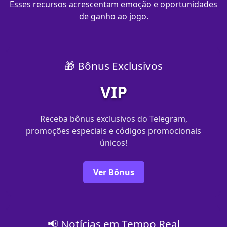
Esses recursos acrescentam emoção e oportunidades
de ganho ao jogo.
🎁 Bônus Exclusivos
VIP
Receba bônus exclusivos do Telegram,
promoções especiais e códigos promocionais
únicos!
Ver Bônus
📢 Notícias em Tempo Real