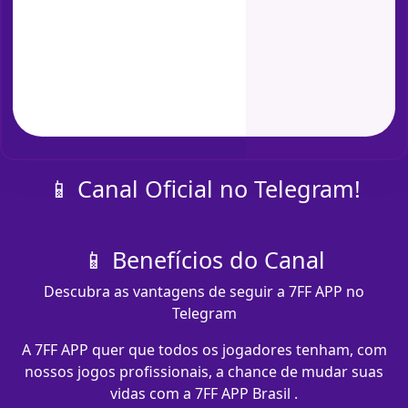
📱 Canal Oficial no Telegram!
📱 Benefícios do Canal
Descubra as vantagens de seguir a 7FF APP no
Telegram
A 7FF APP quer que todos os jogadores tenham, com
nossos jogos profissionais, a chance de mudar suas
vidas com a 7FF APP Brasil .