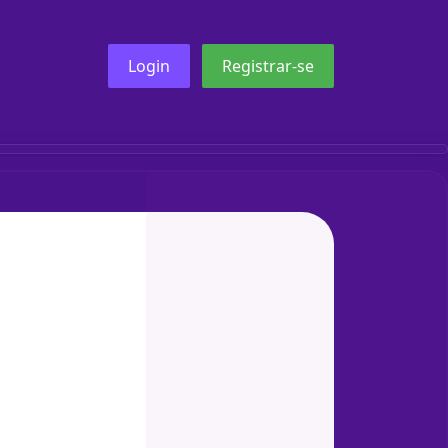
Login
Registrar-se