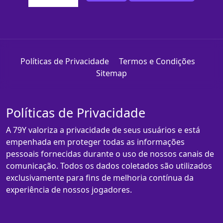
Políticas de Privacidade
Termos e Condições
Sitemap
Políticas de Privacidade
A 79Y valoriza a privacidade de seus usuários e está
empenhada em proteger todas as informações
pessoais fornecidas durante o uso de nossos canais de
comunicação. Todos os dados coletados são utilizados
exclusivamente para fins de melhoria contínua da
experiência de nossos jogadores.