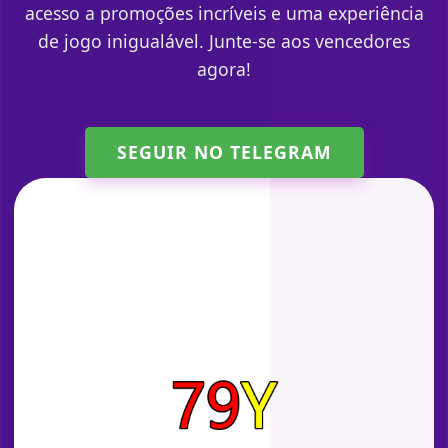
acesso a promoções incríveis e uma experiência
de jogo inigualável. Junte-se aos vencedores
agora!
SEGUIR NO TELEGRAM