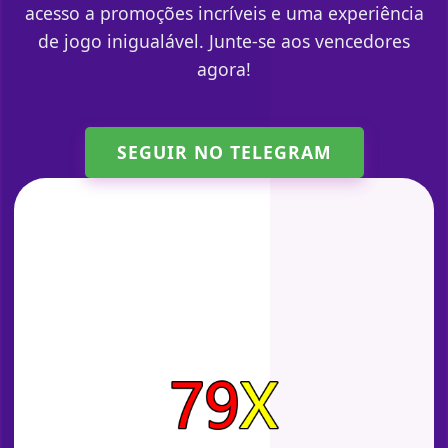
acesso a promoções incríveis e uma experiência
de jogo inigualável. Junte-se aos vencedores
agora!
SEGUIR NO TELEGRAM