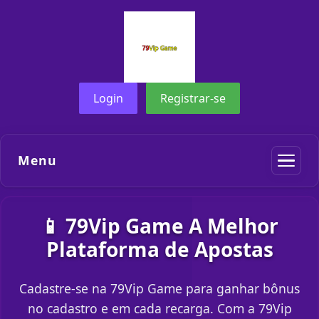
Login
Registrar-se
Menu
📱 79Vip Game A Melhor
Plataforma de Apostas
Cadastre-se na 79Vip Game para ganhar bônus
no cadastro e em cada recarga. Com a 79Vip