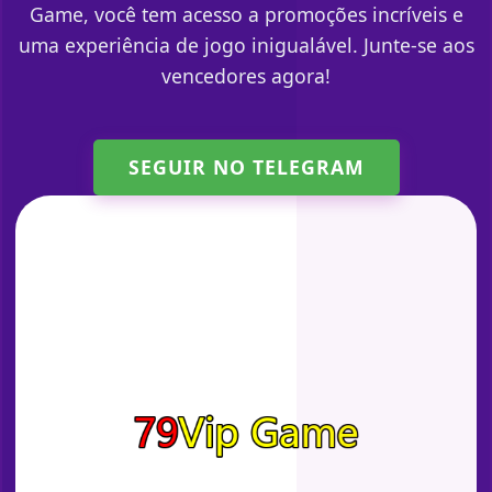
Game, você tem acesso a promoções incríveis e
uma experiência de jogo inigualável. Junte-se aos
vencedores agora!
SEGUIR NO TELEGRAM