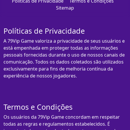
Políticas de Privacidade
Termos e Condições
Sitemap
Políticas de Privacidade
A 79Vip Game valoriza a privacidade de seus usuários e
está empenhada em proteger todas as informações
pessoais fornecidas durante o uso de nossos canais de
comunicação. Todos os dados coletados são utilizados
exclusivamente para fins de melhoria contínua da
experiência de nossos jogadores.
Termos e Condições
Os usuários da 79Vip Game concordam em respeitar
todas as regras e regulamentos estabelecidos. É