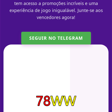
tem acesso a promoções incríveis e uma
experiência de jogo inigualável. Junte-se aos
vencedores agora!
SEGUIR NO TELEGRAM