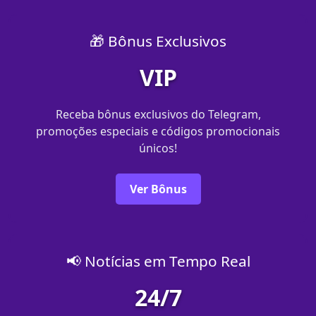
🎁 Bônus Exclusivos
VIP
Receba bônus exclusivos do Telegram,
promoções especiais e códigos promocionais
únicos!
Ver Bônus
📢 Notícias em Tempo Real
24/7