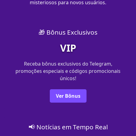
misteriosos para novos usuários.
🎁 Bônus Exclusivos
VIP
Receba bônus exclusivos do Telegram,
promoções especiais e códigos promocionais
únicos!
Ver Bônus
📢 Notícias em Tempo Real