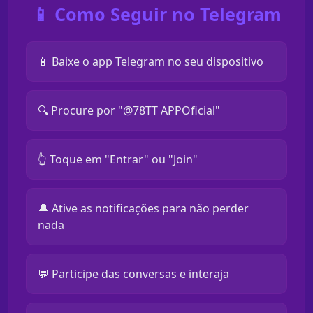
📱 Como Seguir no Telegram
📱 Baixe o app Telegram no seu dispositivo
🔍 Procure por "@78TT APPOficial"
👆 Toque em "Entrar" ou "Join"
🔔 Ative as notificações para não perder
nada
💬 Participe das conversas e interaja