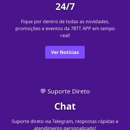
24/7
Fique por dentro de todas as novidades,
promoções e eventos da 78TT APP em tempo
real!
Ver Notícias
💬 Suporte Direto
Chat
Suporte direto via Telegram, respostas rápidas e
atendimento personalizado!