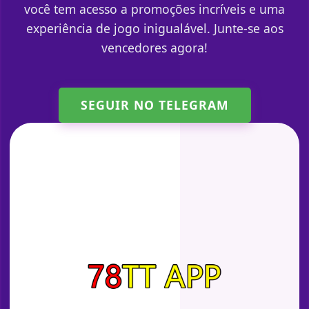
você tem acesso a promoções incríveis e uma
experiência de jogo inigualável. Junte-se aos
vencedores agora!
SEGUIR NO TELEGRAM