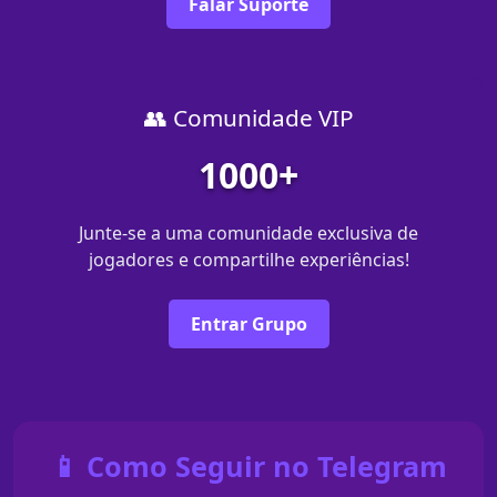
Falar Suporte
👥 Comunidade VIP
1000+
Junte-se a uma comunidade exclusiva de
jogadores e compartilhe experiências!
Entrar Grupo
📱 Como Seguir no Telegram