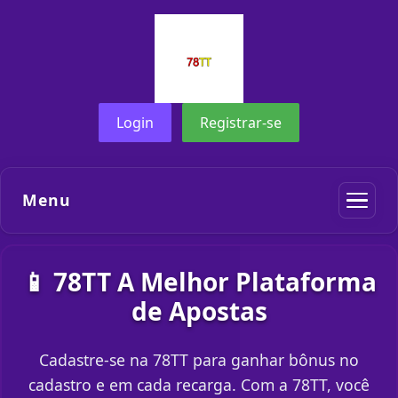
Login
Registrar-se
Menu
📱 78TT A Melhor Plataforma
de Apostas
Cadastre-se na 78TT para ganhar bônus no
cadastro e em cada recarga. Com a 78TT, você