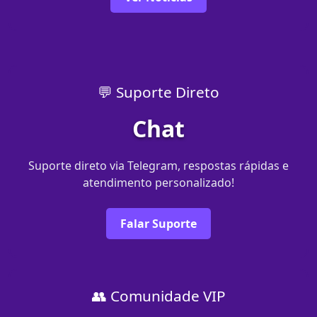
💬 Suporte Direto
Chat
Suporte direto via Telegram, respostas rápidas e
atendimento personalizado!
Falar Suporte
👥 Comunidade VIP