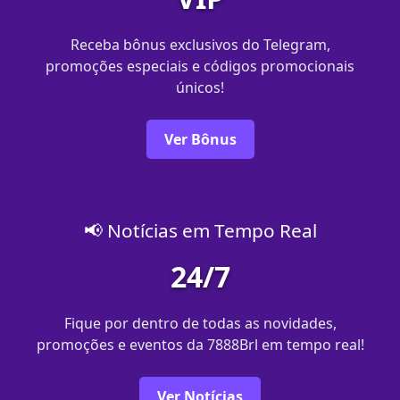
Receba bônus exclusivos do Telegram,
promoções especiais e códigos promocionais
únicos!
Ver Bônus
📢 Notícias em Tempo Real
24/7
Fique por dentro de todas as novidades,
promoções e eventos da 7888Brl em tempo real!
Ver Notícias