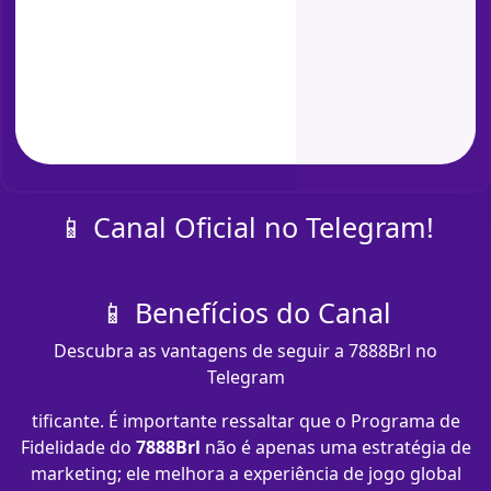
📱 Canal Oficial no Telegram!
📱 Benefícios do Canal
Descubra as vantagens de seguir a 7888Brl no
Telegram
tificante. É importante ressaltar que o Programa de
Fidelidade do
7888Brl
não é apenas uma estratégia de
marketing; ele melhora a experiência de jogo global