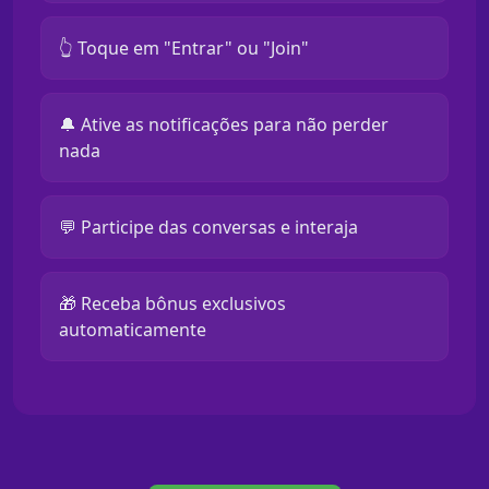
👆 Toque em "Entrar" ou "Join"
🔔 Ative as notificações para não perder
nada
💬 Participe das conversas e interaja
🎁 Receba bônus exclusivos
automaticamente