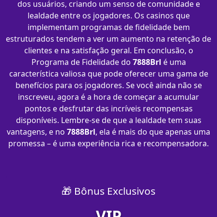
dos usuários, criando um senso de comunidade e
lealdade entre os jogadores. Os casinos que
implementam programas de fidelidade bem
estruturados tendem a ver um aumento na retenção de
clientes e na satisfação geral. Em conclusão, o
Programa de Fidelidade do
7888Brl
é uma
característica valiosa que pode oferecer uma gama de
benefícios para os jogadores. Se você ainda não se
inscreveu, agora é a hora de começar a acumular
pontos e desfrutar das incríveis recompensas
disponíveis. Lembre-se de que a lealdade tem suas
vantagens, e no
7888Brl
, ela é mais do que apenas uma
promessa – é uma experiência rica e recompensadora.
🎁 Bônus Exclusivos
VIP