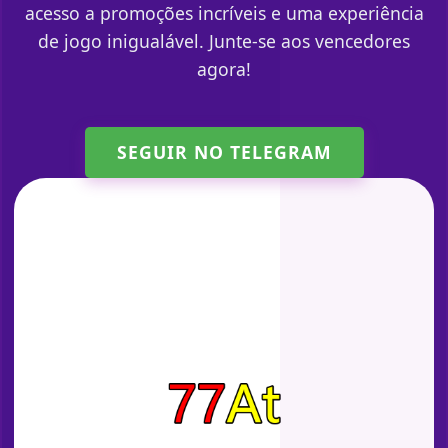
acesso a promoções incríveis e uma experiência
de jogo inigualável. Junte-se aos vencedores
agora!
SEGUIR NO TELEGRAM