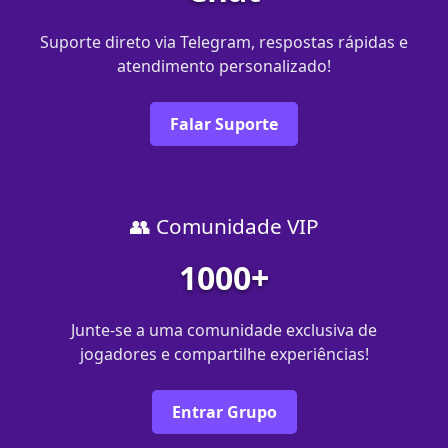
Suporte direto via Telegram, respostas rápidas e
atendimento personalizado!
Falar Suporte
👥 Comunidade VIP
1000+
Junte-se a uma comunidade exclusiva de
jogadores e compartilhe experiências!
Entrar Grupo