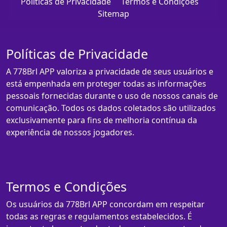
Políticas de Privacidade
Termos e Condições
Sitemap
Políticas de Privacidade
A 778Brl APP valoriza a privacidade de seus usuários e
está empenhada em proteger todas as informações
pessoais fornecidas durante o uso de nossos canais de
comunicação. Todos os dados coletados são utilizados
exclusivamente para fins de melhoria contínua da
experiência de nossos jogadores.
Termos e Condições
Os usuários da 778Brl APP concordam em respeitar
todas as regras e regulamentos estabelecidos. É