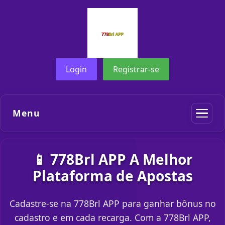
Login
Registrar-se
Menu
📱 778Brl APP A Melhor
Plataforma de Apostas
Cadastre-se na 778Brl APP para ganhar bônus no
cadastro e em cada recarga. Com a 778Brl APP,