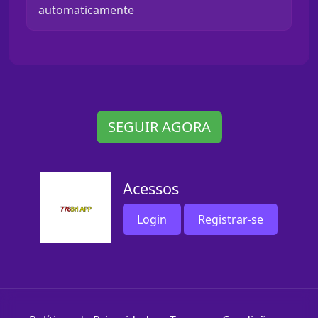
automaticamente
SEGUIR AGORA
Acessos
Login
Registrar-se