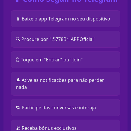
📱 Baixe o app Telegram no seu dispositivo
🔍 Procure por "@778Brl APPOficial"
👆 Toque em "Entrar" ou "Join"
🔔 Ative as notificações para não perder
nada
💬 Participe das conversas e interaja
🎁 Receba bônus exclusivos