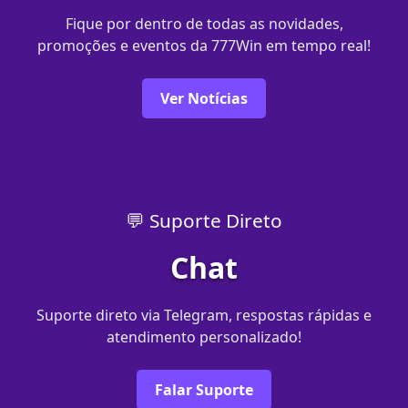
Fique por dentro de todas as novidades,
promoções e eventos da 777Win em tempo real!
Ver Notícias
💬 Suporte Direto
Chat
Suporte direto via Telegram, respostas rápidas e
atendimento personalizado!
Falar Suporte