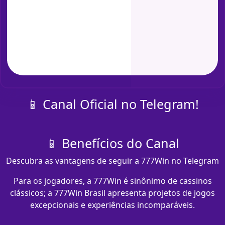
📱 Canal Oficial no Telegram!
📱 Benefícios do Canal
Descubra as vantagens de seguir a 777Win no Telegram
Para os jogadores, a 777Win é sinônimo de cassinos
clássicos; a 777Win Brasil apresenta projetos de jogos
excepcionais e experiências incomparáveis.