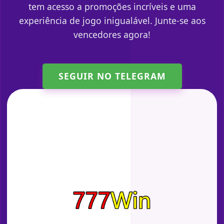
tem acesso a promoções incríveis e uma
experiência de jogo inigualável. Junte-se aos
vencedores agora!
SEGUIR NO TELEGRAM