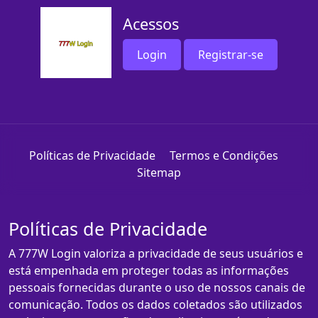
Acessos
Login
Registrar-se
Políticas de Privacidade
Termos e Condições
Sitemap
Políticas de Privacidade
A 777W Login valoriza a privacidade de seus usuários e
está empenhada em proteger todas as informações
pessoais fornecidas durante o uso de nossos canais de
comunicação. Todos os dados coletados são utilizados