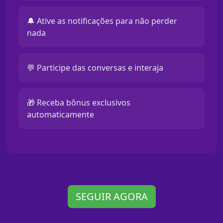
🔔 Ative as notificações para não perder
nada
💬 Participe das conversas e interaja
🎁 Receba bônus exclusivos
automaticamente
SEGUIR AGORA