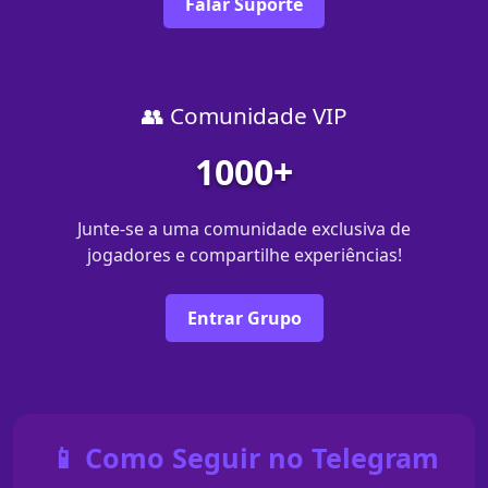
Falar Suporte
👥 Comunidade VIP
1000+
Junte-se a uma comunidade exclusiva de
jogadores e compartilhe experiências!
Entrar Grupo
📱 Como Seguir no Telegram