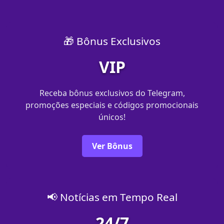
🎁 Bônus Exclusivos
VIP
Receba bônus exclusivos do Telegram,
promoções especiais e códigos promocionais
únicos!
Ver Bônus
📢 Notícias em Tempo Real
24/7