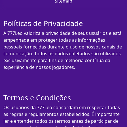
Sitemap
Políticas de Privacidade
A 777Leo valoriza a privacidade de seus usuários e está
empenhada em proteger todas as informações
pessoais fornecidas durante o uso de nossos canais de
comunicação. Todos os dados coletados são utilizados
exclusivamente para fins de melhoria contínua da
experiência de nossos jogadores.
Termos e Condições
Os usuários da 777Leo concordam em respeitar todas
as regras e regulamentos estabelecidos. É importante
ler e entender todos os termos antes de participar de