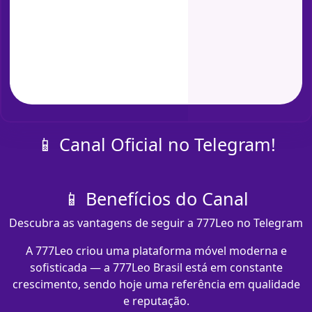
📱 Canal Oficial no Telegram!
📱 Benefícios do Canal
Descubra as vantagens de seguir a 777Leo no Telegram
A 777Leo criou uma plataforma móvel moderna e
sofisticada — a 777Leo Brasil está em constante
crescimento, sendo hoje uma referência em qualidade
e reputação.