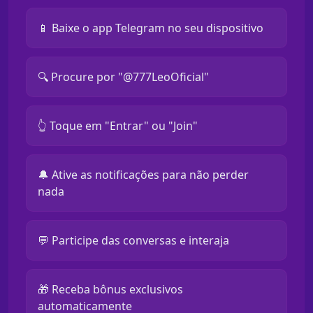
📱 Baixe o app Telegram no seu dispositivo
🔍 Procure por "@777LeoOficial"
👆 Toque em "Entrar" ou "Join"
🔔 Ative as notificações para não perder
nada
💬 Participe das conversas e interaja
🎁 Receba bônus exclusivos
automaticamente