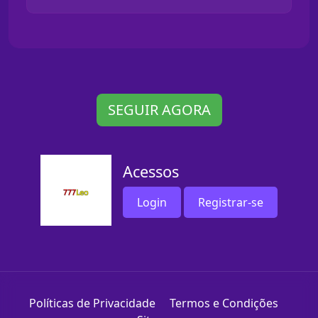
SEGUIR AGORA
Acessos
Login
Registrar-se
Políticas de Privacidade
Termos e Condições