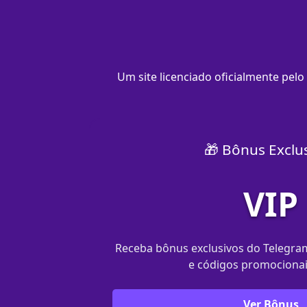
Um site licenciado oficialmente pelo
🎁 Bônus Exclu
VIP
Receba bônus exclusivos do Telegra
e códigos promocionai
Ver Bônus