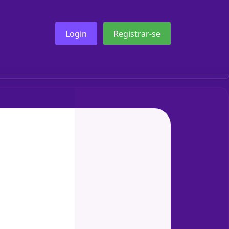
Login
Registrar-se