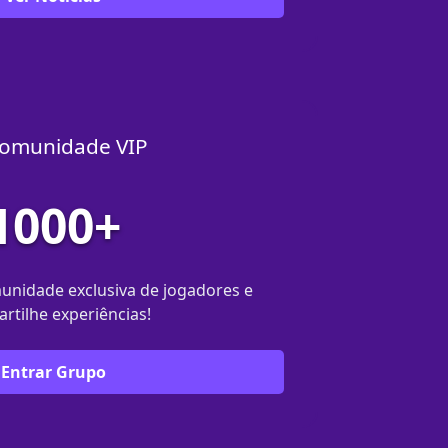
Comunidade VIP
1000+
unidade exclusiva de jogadores e
rtilhe experiências!
Entrar Grupo