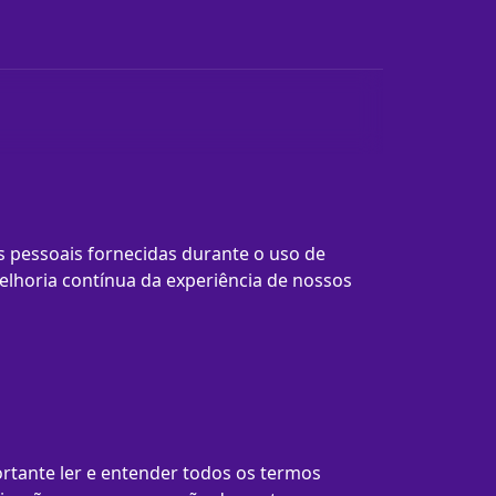
s pessoais fornecidas durante o uso de
elhoria contínua da experiência de nossos
rtante ler e entender todos os termos