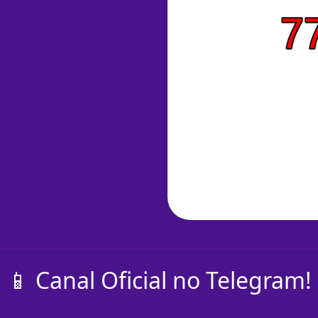
📱 Canal Oficial no Telegram!