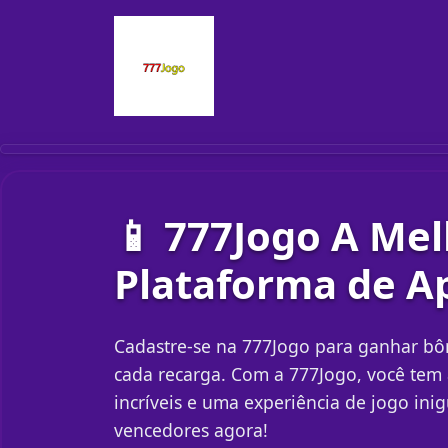
📱 777Jogo A Me
Plataforma de A
Cadastre-se na 777Jogo para ganhar bô
cada recarga. Com a 777Jogo, você tem
incríveis e uma experiência de jogo inig
vencedores agora!