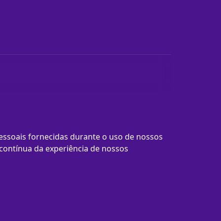
essoais fornecidas durante o uso de nossos
 contínua da experiência de nossos