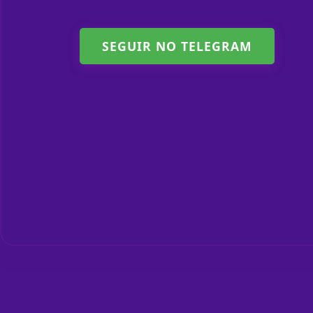
SEGUIR NO TELEGRAM