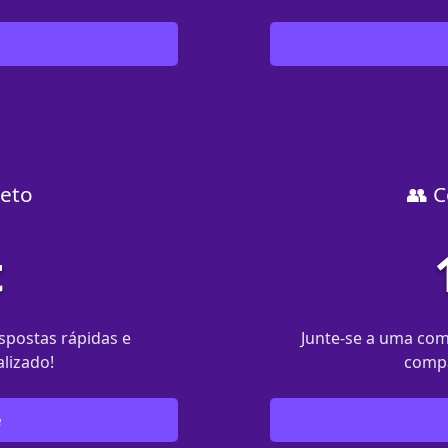
reto
👥 
t
espostas rápidas e
Junte-se a uma com
lizado!
compa
e