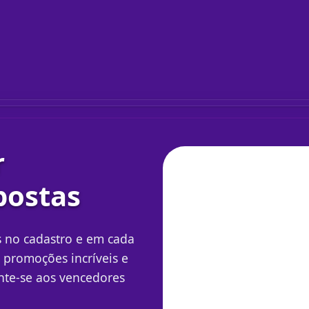
r
postas
 no cadastro e em cada
 promoções incríveis e
unte-se aos vencedores