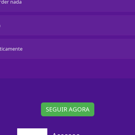
erder nada
a
aticamente
SEGUIR AGORA