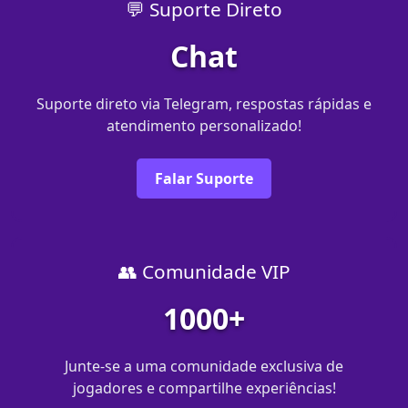
💬 Suporte Direto
Chat
Suporte direto via Telegram, respostas rápidas e
atendimento personalizado!
Falar Suporte
👥 Comunidade VIP
1000+
Junte-se a uma comunidade exclusiva de
jogadores e compartilhe experiências!