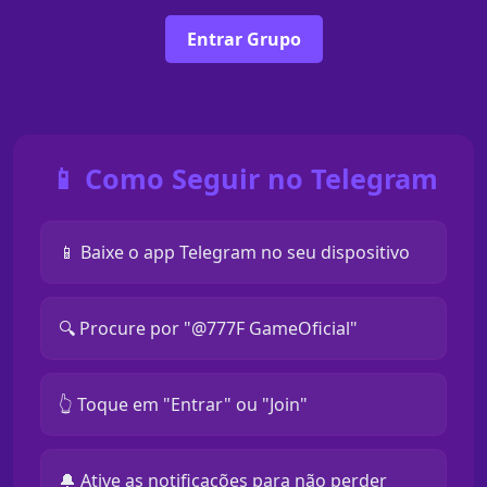
Entrar Grupo
📱 Como Seguir no Telegram
📱 Baixe o app Telegram no seu dispositivo
🔍 Procure por "@777F GameOficial"
👆 Toque em "Entrar" ou "Join"
🔔 Ative as notificações para não perder