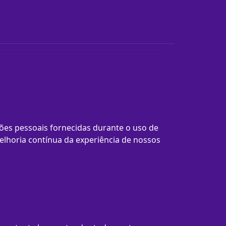
ões pessoais fornecidas durante o uso de
elhoria contínua da experiência de nossos