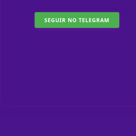
SEGUIR NO TELEGRAM