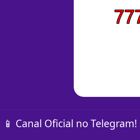
📱 Canal Oficial no Telegram!