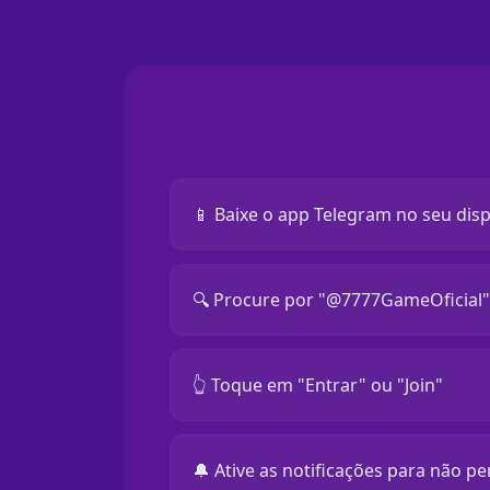
📱 Baixe o app Telegram no seu disp
🔍 Procure por "@7777GameOficial"
👆 Toque em "Entrar" ou "Join"
🔔 Ative as notificações para não p