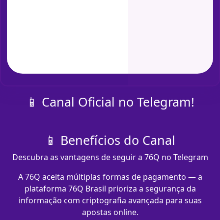
📱 Canal Oficial no Telegram!
📱 Benefícios do Canal
Descubra as vantagens de seguir a 76Q no Telegram
A 76Q aceita múltiplas formas de pagamento — a
plataforma 76Q Brasil prioriza a segurança da
informação com criptografia avançada para suas
apostas online.