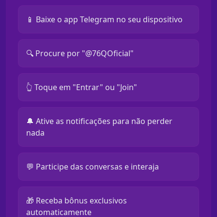
📱 Baixe o app Telegram no seu dispositivo
🔍 Procure por "@76QOficial"
👆 Toque em "Entrar" ou "Join"
🔔 Ative as notificações para não perder
nada
💬 Participe das conversas e interaja
🎁 Receba bônus exclusivos
automaticamente