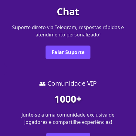
Chat
Suporte direto via Telegram, respostas rápidas e
atendimento personalizado!
Falar Suporte
👥 Comunidade VIP
1000+
Junte-se a uma comunidade exclusiva de
jogadores e compartilhe experiências!