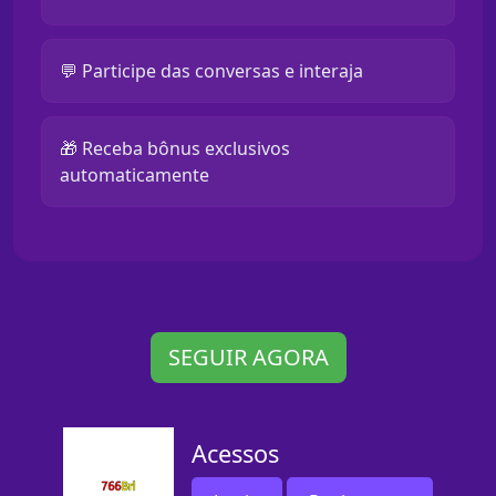
💬 Participe das conversas e interaja
🎁 Receba bônus exclusivos
automaticamente
SEGUIR AGORA
Acessos