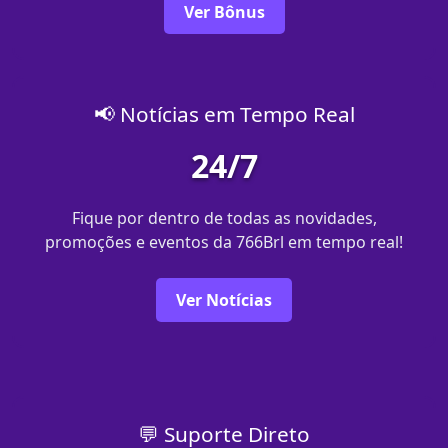
Ver Bônus
📢 Notícias em Tempo Real
24/7
Fique por dentro de todas as novidades,
promoções e eventos da 766Brl em tempo real!
Ver Notícias
💬 Suporte Direto