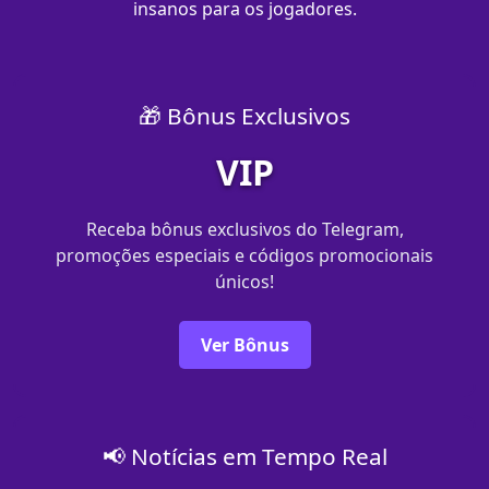
insanos para os jogadores.
🎁 Bônus Exclusivos
VIP
Receba bônus exclusivos do Telegram,
promoções especiais e códigos promocionais
únicos!
Ver Bônus
📢 Notícias em Tempo Real