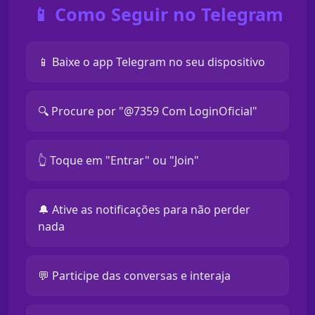
📱 Como Seguir no Telegram
📱 Baixe o app Telegram no seu dispositivo
🔍 Procure por "@7359 Com LoginOficial"
👆 Toque em "Entrar" ou "Join"
🔔 Ative as notificações para não perder
nada
💬 Participe das conversas e interaja