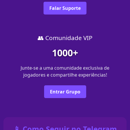
Falar Suporte
👥 Comunidade VIP
1000+
Junte-se a uma comunidade exclusiva de
jogadores e compartilhe experiências!
Entrar Grupo
📱 Como Seguir no Telegram