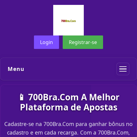
Login
Registrar-se
Menu
📱 700Bra.Com A Melhor
Plataforma de Apostas
Cadastre-se na 700Bra.Com para ganhar bônus no
cadastro e em cada recarga. Com a 700Bra.Com,