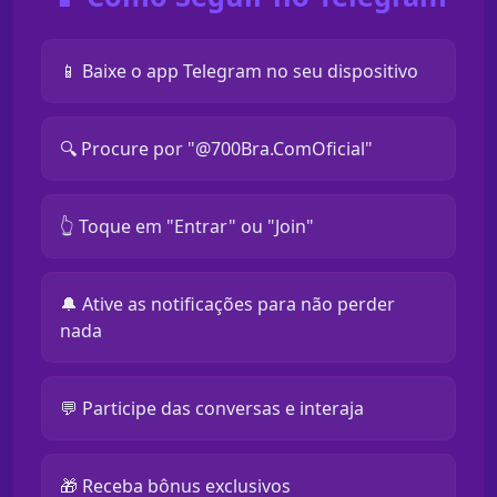
📱 Baixe o app Telegram no seu dispositivo
🔍 Procure por "@700Bra.ComOficial"
👆 Toque em "Entrar" ou "Join"
🔔 Ative as notificações para não perder
nada
💬 Participe das conversas e interaja
🎁 Receba bônus exclusivos