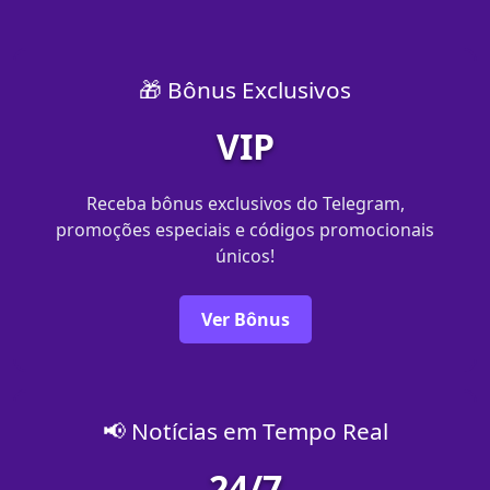
🎁 Bônus Exclusivos
VIP
Receba bônus exclusivos do Telegram,
promoções especiais e códigos promocionais
únicos!
Ver Bônus
📢 Notícias em Tempo Real
24/7