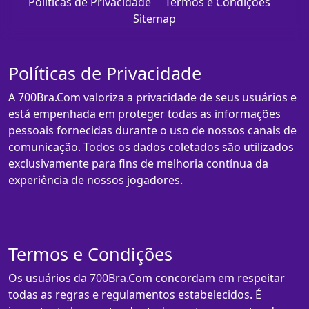
Políticas de Privacidade
Termos e Condições
Sitemap
Políticas de Privacidade
A 700Bra.Com valoriza a privacidade de seus usuários e
está empenhada em proteger todas as informações
pessoais fornecidas durante o uso de nossos canais de
comunicação. Todos os dados coletados são utilizados
exclusivamente para fins de melhoria contínua da
experiência de nossos jogadores.
Termos e Condições
Os usuários da 700Bra.Com concordam em respeitar
todas as regras e regulamentos estabelecidos. É