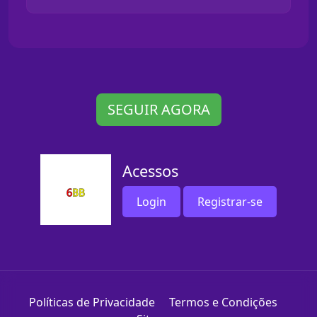
SEGUIR AGORA
Acessos
Login
Registrar-se
Políticas de Privacidade
Termos e Condições