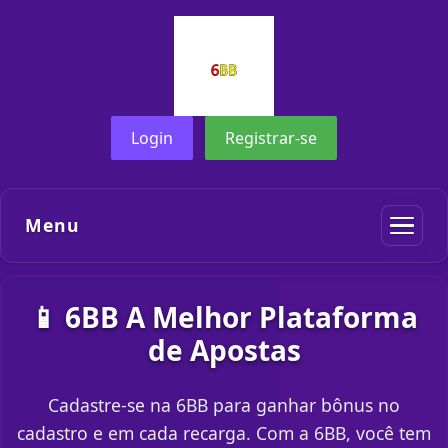
Login
Registrar-se
Menu
📱 6BB A Melhor Plataforma
de Apostas
Cadastre-se na 6BB para ganhar bônus no
cadastro e em cada recarga. Com a 6BB, você tem