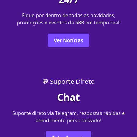
Fique por dentro de todas as novidades,
promoções e eventos da 6BB em tempo real!
Ver Notícias
💬 Suporte Direto
Chat
Suporte direto via Telegram, respostas rápidas e
atendimento personalizado!