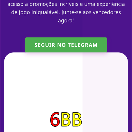
acesso a promoções incríveis e uma experiência
de jogo inigualável. Junte-se aos vencedores
agora!
SEGUIR NO TELEGRAM