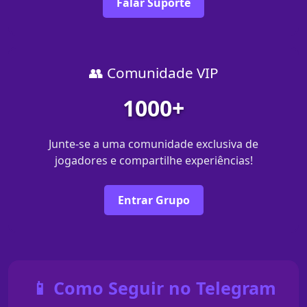
Falar Suporte
👥 Comunidade VIP
1000+
Junte-se a uma comunidade exclusiva de
jogadores e compartilhe experiências!
Entrar Grupo
📱 Como Seguir no Telegram