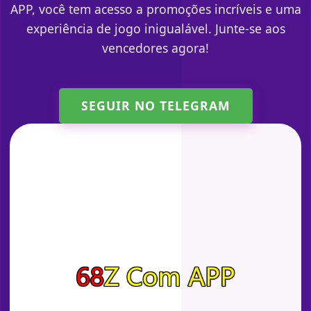
APP, você tem acesso a promoções incríveis e uma
experiência de jogo inigualável. Junte-se aos
vencedores agora!
SEGUIR NO TELEGRAM