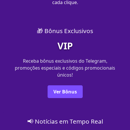
cada clique.
🎁 Bônus Exclusivos
VIP
Receba bônus exclusivos do Telegram,
promoções especiais e códigos promocionais
únicos!
Ver Bônus
📢 Notícias em Tempo Real