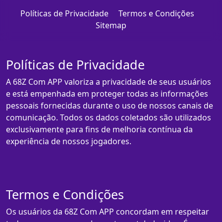
Políticas de Privacidade
Termos e Condições
Sitemap
Políticas de Privacidade
A 68Z Com APP valoriza a privacidade de seus usuários
e está empenhada em proteger todas as informações
pessoais fornecidas durante o uso de nossos canais de
comunicação. Todos os dados coletados são utilizados
exclusivamente para fins de melhoria contínua da
experiência de nossos jogadores.
Termos e Condições
Os usuários da 68Z Com APP concordam em respeitar