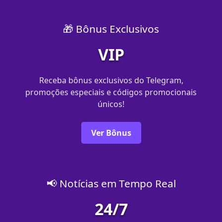
🎁 Bônus Exclusivos
VIP
Receba bônus exclusivos do Telegram,
promoções especiais e códigos promocionais
únicos!
Ver Bônus
📢 Notícias em Tempo Real
24/7