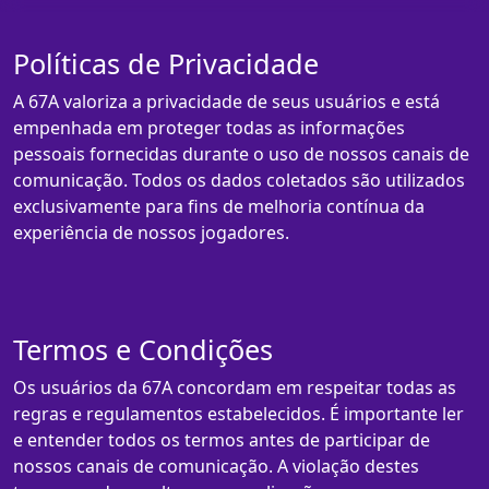
Políticas de Privacidade
A 67A valoriza a privacidade de seus usuários e está
empenhada em proteger todas as informações
pessoais fornecidas durante o uso de nossos canais de
comunicação. Todos os dados coletados são utilizados
exclusivamente para fins de melhoria contínua da
experiência de nossos jogadores.
Termos e Condições
Os usuários da 67A concordam em respeitar todas as
regras e regulamentos estabelecidos. É importante ler
e entender todos os termos antes de participar de
nossos canais de comunicação. A violação destes