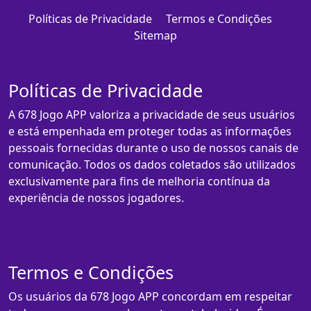
Políticas de Privacidade
Termos e Condições
Sitemap
Políticas de Privacidade
A 678 Jogo APP valoriza a privacidade de seus usuários
e está empenhada em proteger todas as informações
pessoais fornecidas durante o uso de nossos canais de
comunicação. Todos os dados coletados são utilizados
exclusivamente para fins de melhoria contínua da
experiência de nossos jogadores.
Termos e Condições
Os usuários da 678 Jogo APP concordam em respeitar