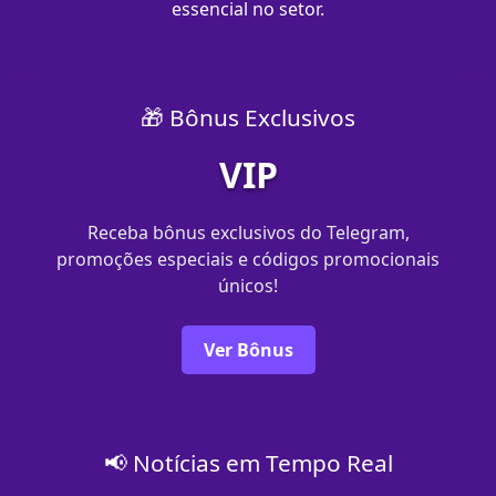
essencial no setor.
🎁 Bônus Exclusivos
VIP
Receba bônus exclusivos do Telegram,
promoções especiais e códigos promocionais
únicos!
Ver Bônus
📢 Notícias em Tempo Real