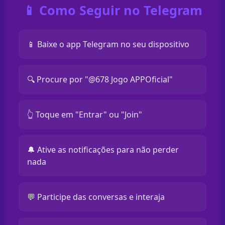
📱 Como Seguir no Telegram
📱 Baixe o app Telegram no seu dispositivo
🔍 Procure por "@678 Jogo APPOficial"
👆 Toque em "Entrar" ou "Join"
🔔 Ative as notificações para não perder
nada
💬 Participe das conversas e interaja