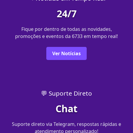
24/7
Fique por dentro de todas as novidades,
promoções e eventos da 6733 em tempo real!
Ver Notícias
💬 Suporte Direto
Chat
Suporte direto via Telegram, respostas rápidas e
atendimento personalizado!