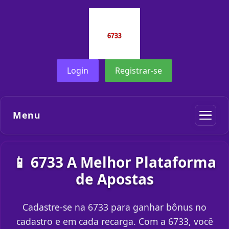
Login
Registrar-se
Menu
📱 6733 A Melhor Plataforma
de Apostas
Cadastre-se na 6733 para ganhar bônus no
cadastro e em cada recarga. Com a 6733, você