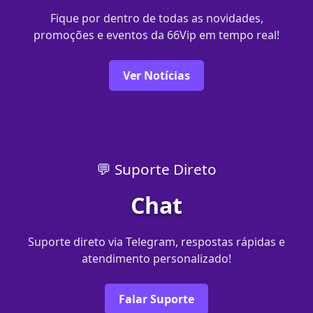
Fique por dentro de todas as novidades,
promoções e eventos da 66Vip em tempo real!
Ver Notícias
💬 Suporte Direto
Chat
Suporte direto via Telegram, respostas rápidas e
atendimento personalizado!
Falar Suporte