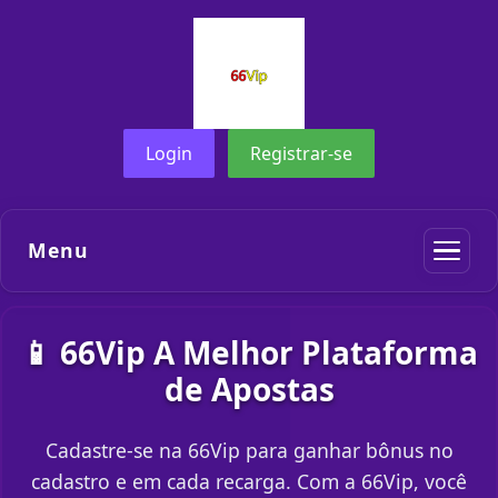
Login
Registrar-se
Menu
📱 66Vip A Melhor Plataforma
de Apostas
Cadastre-se na 66Vip para ganhar bônus no
cadastro e em cada recarga. Com a 66Vip, você