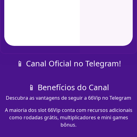
📱 Canal Oficial no Telegram!
📱 Benefícios do Canal
Descubra as vantagens de seguir a 66Vip no Telegram
A maioria dos slot 66Vip conta com recursos adicionais
como rodadas grátis, multiplicadores e mini games
bônus.