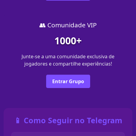
👥 Comunidade VIP
1000+
Junte-se a uma comunidade exclusiva de
jogadores e compartilhe experiências!
Entrar Grupo
📱 Como Seguir no Telegram