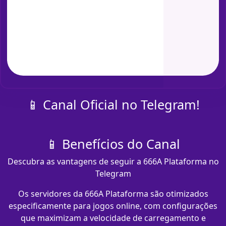
📱 Canal Oficial no Telegram!
📱 Benefícios do Canal
Descubra as vantagens de seguir a 666A Plataforma no
Telegram
Os servidores da 666A Plataforma são otimizados
especificamente para jogos online, com configurações
que maximizam a velocidade de carregamento e