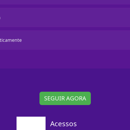
a
aticamente
SEGUIR AGORA
Acessos