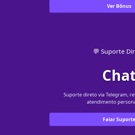
Ver Bônus
💬 Suporte Di
Cha
Suporte direto via Telegram, r
atendimento persona
Falar Suport