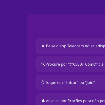
📱 Baixe o app Telegram no seu disp
🔍 Procure por "@658Brl.ComOficial
👆 Toque em "Entrar" ou "Join"
🔔 Ative as notificações para não p