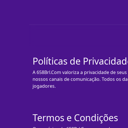
Políticas de Privacida
A 658Brl.Com valoriza a privacidade de seu
nossos canais de comunicação. Todos os dad
jogadores.
Termos e Condições