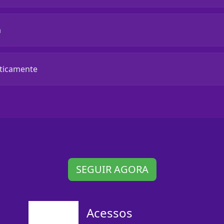
a
aticamente
SEGUIR AGORA
Acessos