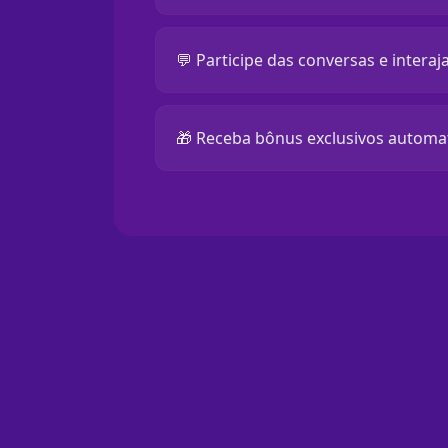
💬 Participe das conversas e interaj
🎁 Receba bônus exclusivos autom