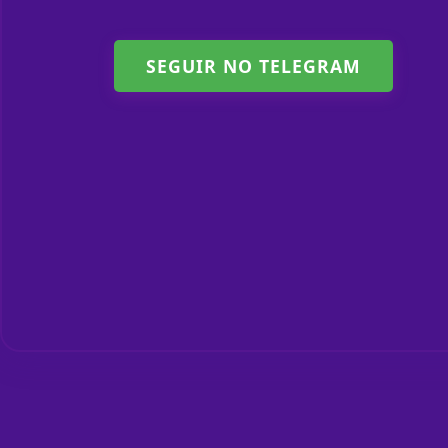
SEGUIR NO TELEGRAM