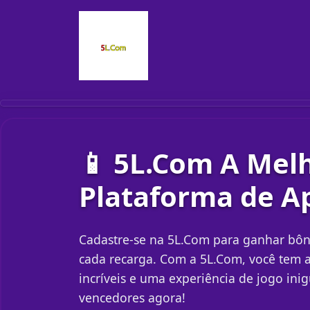
📱 5L.Com A Mel
Plataforma de A
Cadastre-se na 5L.Com para ganhar bôn
cada recarga. Com a 5L.Com, você tem 
incríveis e uma experiência de jogo inig
vencedores agora!