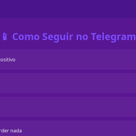
📱 Como Seguir no Telegram
ositivo
erder nada