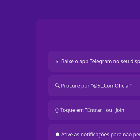
📱 Baixe o app Telegram no seu disp
🔍 Procure por "@5L.ComOficial"
👆 Toque em "Entrar" ou "Join"
🔔 Ative as notificações para não p