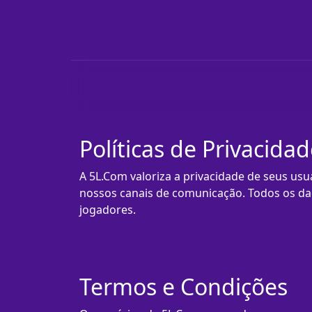
Políticas de Privacida
A 5L.Com valoriza a privacidade de seus us
nossos canais de comunicação. Todos os dad
jogadores.
Termos e Condições