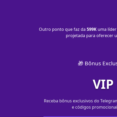
Outro ponto que faz da
599K
uma líder 
projetada para oferecer u
🎁 Bônus Exclu
VIP
Receba bônus exclusivos do Telegra
e códigos promocionai