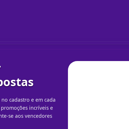
r
postas
 no cadastro e em cada
 promoções incríveis e
unte-se aos vencedores