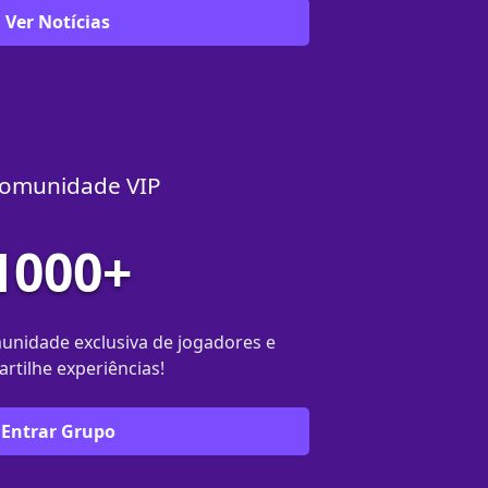
Ver Notícias
Comunidade VIP
1000+
unidade exclusiva de jogadores e
rtilhe experiências!
Entrar Grupo