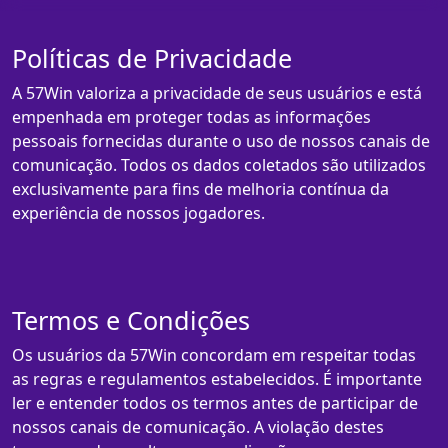
Políticas de Privacidade
A 57Win valoriza a privacidade de seus usuários e está
empenhada em proteger todas as informações
pessoais fornecidas durante o uso de nossos canais de
comunicação. Todos os dados coletados são utilizados
exclusivamente para fins de melhoria contínua da
experiência de nossos jogadores.
Termos e Condições
Os usuários da 57Win concordam em respeitar todas
as regras e regulamentos estabelecidos. É importante
ler e entender todos os termos antes de participar de
nossos canais de comunicação. A violação destes