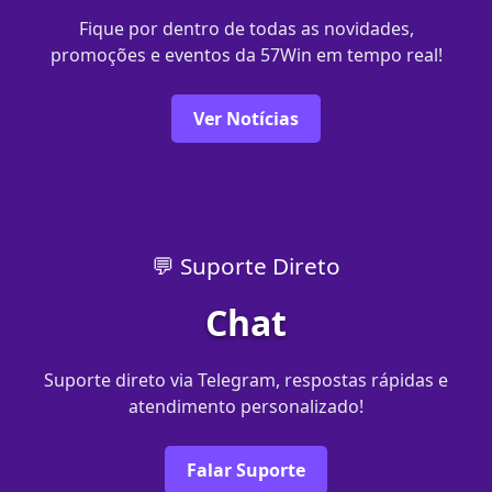
Fique por dentro de todas as novidades,
promoções e eventos da 57Win em tempo real!
Ver Notícias
💬 Suporte Direto
Chat
Suporte direto via Telegram, respostas rápidas e
atendimento personalizado!
Falar Suporte