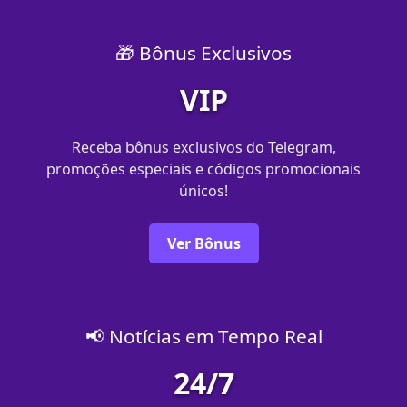
🎁 Bônus Exclusivos
VIP
Receba bônus exclusivos do Telegram,
promoções especiais e códigos promocionais
únicos!
Ver Bônus
📢 Notícias em Tempo Real
24/7