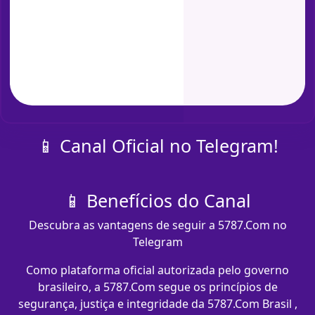
📱 Canal Oficial no Telegram!
📱 Benefícios do Canal
Descubra as vantagens de seguir a 5787.Com no
Telegram
Como plataforma oficial autorizada pelo governo
brasileiro, a 5787.Com segue os princípios de
segurança, justiça e integridade da 5787.Com Brasil ,