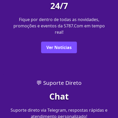
24/7
Fique por dentro de todas as novidades,
promoções e eventos da 5787.Com em tempo
real!
Ver Notícias
💬 Suporte Direto
Chat
Suporte direto via Telegram, respostas rápidas e
atendimento personalizado!