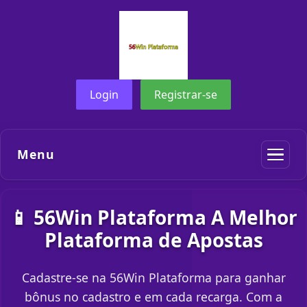
Login
Registrar-se
Menu
📱 56Win Plataforma A Melhor
Plataforma de Apostas
Cadastre-se na 56Win Plataforma para ganhar
bônus no cadastro e em cada recarga. Com a