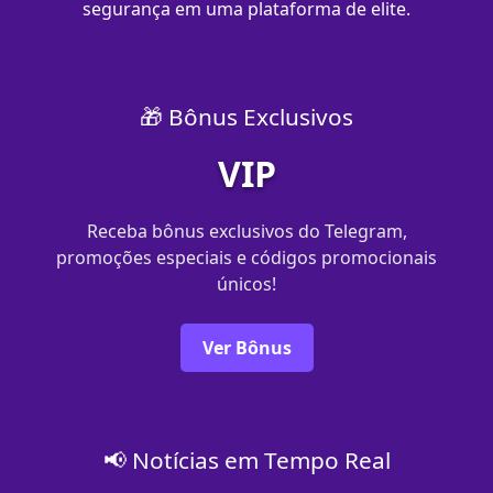
segurança em uma plataforma de elite.
🎁 Bônus Exclusivos
VIP
Receba bônus exclusivos do Telegram,
promoções especiais e códigos promocionais
únicos!
Ver Bônus
📢 Notícias em Tempo Real