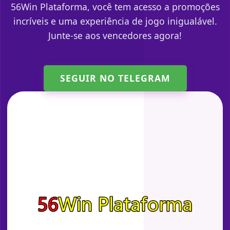
56Win Plataforma, você tem acesso a promoções
incríveis e uma experiência de jogo inigualável.
Junte-se aos vencedores agora!
SEGUIR NO TELEGRAM