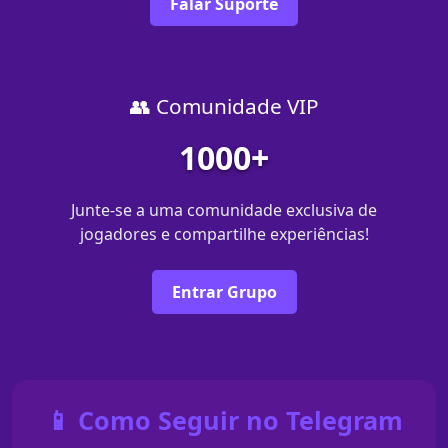
Falar Suporte
👥 Comunidade VIP
1000+
Junte-se a uma comunidade exclusiva de
jogadores e compartilhe experiências!
Entrar Grupo
📱 Como Seguir no Telegram