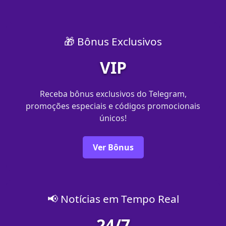
🎁 Bônus Exclusivos
VIP
Receba bônus exclusivos do Telegram,
promoções especiais e códigos promocionais
únicos!
Ver Bônus
📢 Notícias em Tempo Real
24/7