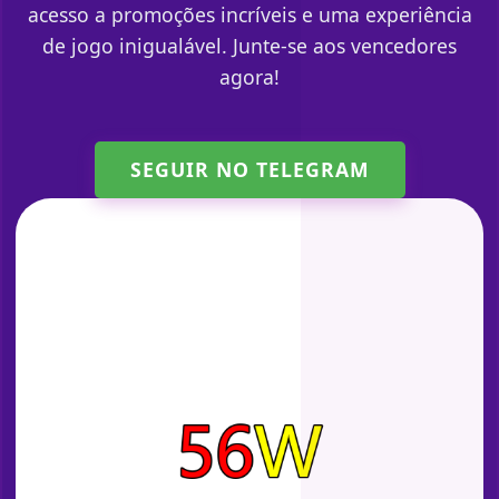
acesso a promoções incríveis e uma experiência
de jogo inigualável. Junte-se aos vencedores
agora!
SEGUIR NO TELEGRAM