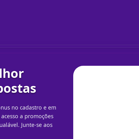
lhor
postas
ônus no cadastro e em
m acesso a promoções
ualável. Junte-se aos