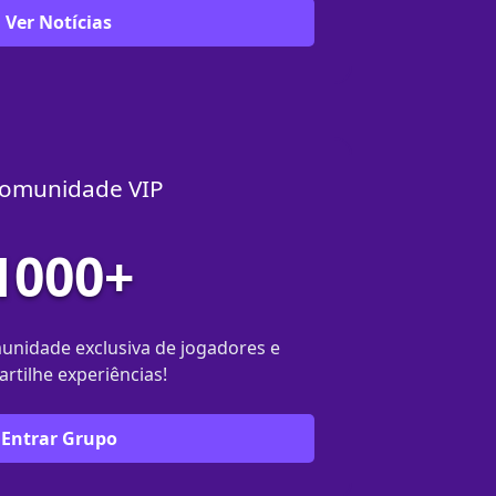
Ver Notícias
Comunidade VIP
1000+
unidade exclusiva de jogadores e
rtilhe experiências!
Entrar Grupo