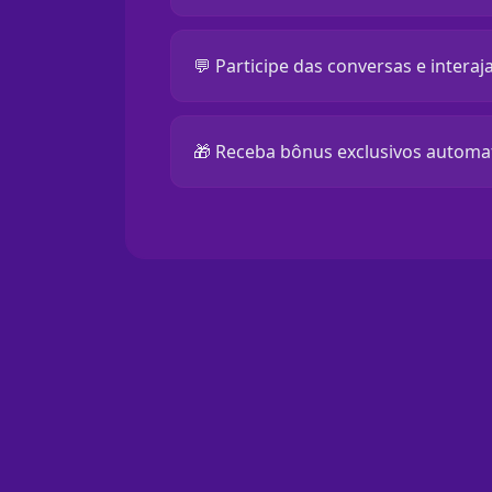
💬 Participe das conversas e interaj
🎁 Receba bônus exclusivos autom