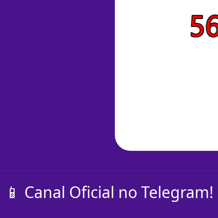
📱 Canal Oficial no Telegram!