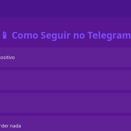
📱 Como Seguir no Telegram
ositivo
erder nada