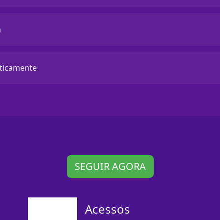
a
aticamente
SEGUIR AGORA
Acessos