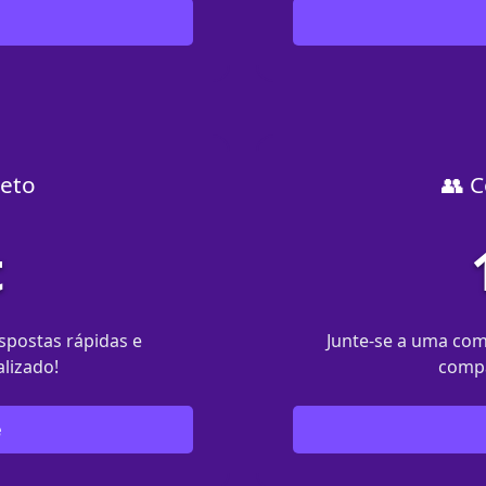
reto
👥 
t
espostas rápidas e
Junte-se a uma com
lizado!
compa
e