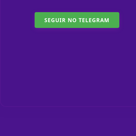
SEGUIR NO TELEGRAM