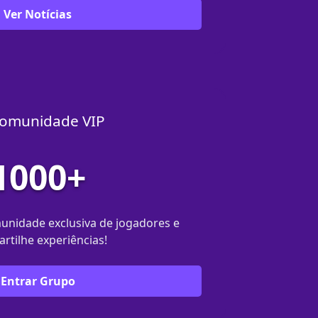
Ver Notícias
Comunidade VIP
1000+
unidade exclusiva de jogadores e
rtilhe experiências!
Entrar Grupo