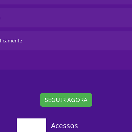
a
aticamente
SEGUIR AGORA
Acessos