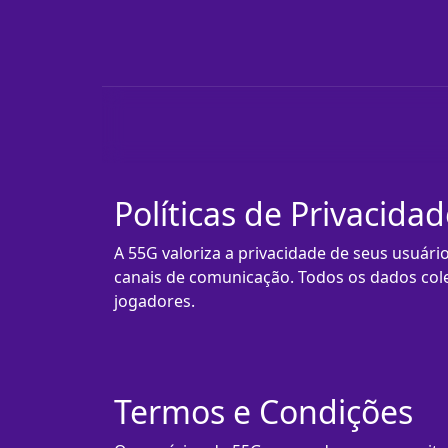
Políticas de Privacida
A 55G valoriza a privacidade de seus usuár
canais de comunicação. Todos os dados cole
jogadores.
Termos e Condições