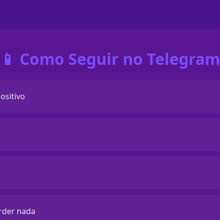
📱 Como Seguir no Telegram
ositivo
erder nada