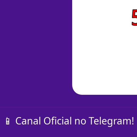
📱 Canal Oficial no Telegram!