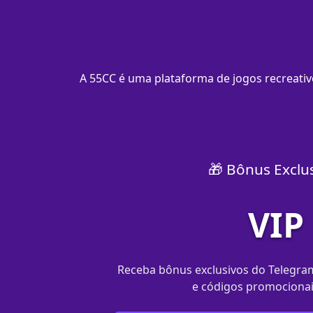
A 55CC é uma plataforma de jogos recreativ
🎁 Bônus Exclu
VIP
Receba bônus exclusivos do Telegra
e códigos promocionai