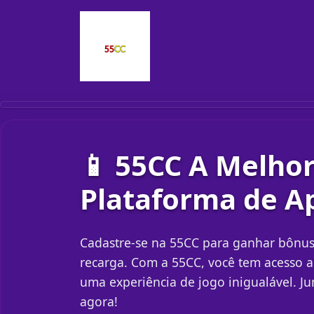
📱 55CC A Melho
Plataforma de A
Cadastre-se na 55CC para ganhar bônus
recarga. Com a 55CC, você tem acesso a
uma experiência de jogo inigualável. J
agora!