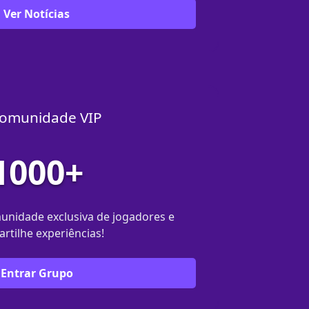
Ver Notícias
Comunidade VIP
1000+
unidade exclusiva de jogadores e
rtilhe experiências!
Entrar Grupo