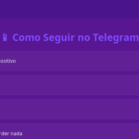
📱 Como Seguir no Telegram
ositivo
erder nada