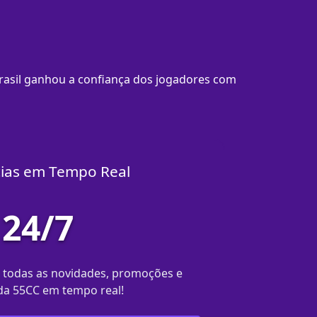
Brasil ganhou a confiança dos jogadores com
cias em Tempo Real
24/7
e todas as novidades, promoções e
da 55CC em tempo real!